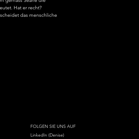
m gemäss Searle die 
utet. Hat er recht?
rscheidet das menschliche 
FOLGEN SIE UNS AUF
LinkedIn (Denise)