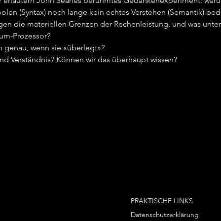
 erläutern John Searles berühmtes Gedankenexperiment: waru
len (Syntax) noch lange kein echtes Verstehen (Semantik) bede
iegen die materiellen Grenzen der Rechenleistung, und was unte
ium-Prozessor?
h genau, wenn sie «überlegt»?
und Verständnis? Können wir das überhaupt wissen?
PRAKTISCHE LINKS
Datenschutzerklärung