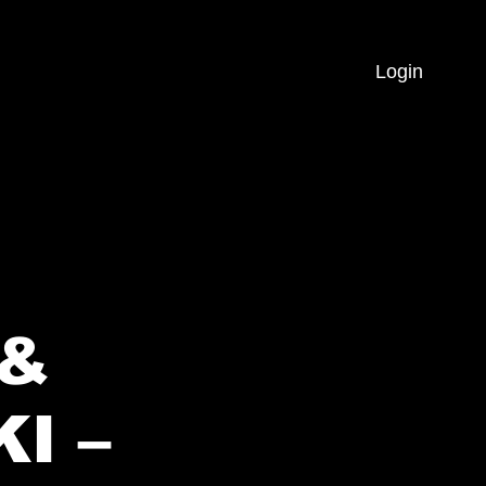
Login
 &
KI –